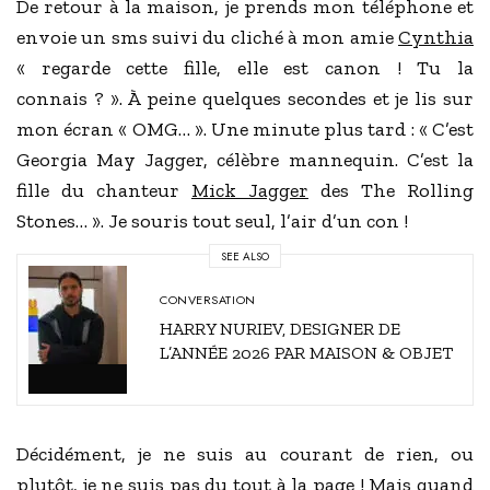
De retour à la maison, je prends mon téléphone et
envoie un sms suivi du cliché à mon amie
Cynthia
« regarde cette fille, elle est canon ! Tu la
connais ? ». À peine quelques secondes et je lis sur
mon écran « OMG… ». Une minute plus tard : « C’est
Georgia May Jagger, célèbre mannequin. C’est la
fille du chanteur
Mick Jagger
des The Rolling
Stones… ». Je souris tout seul, l’air d’un con !
SEE ALSO
CONVERSATION
HARRY NURIEV, DESIGNER DE
L’ANNÉE 2026 PAR MAISON & OBJET
Décidément, je ne suis au courant de rien, ou
plutôt, je ne suis pas du tout à la page ! Mais quand