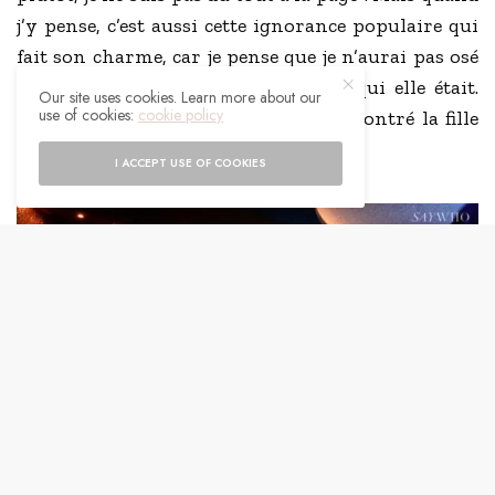
j’y pense, c’est aussi cette ignorance populaire qui
fait son charme, car je pense que je n’aurai pas osé
l’approcher si j’avais conscience de qui elle était.
Our site uses cookies. Learn more about our
use of cookies:
cookie policy
Maintenant je pourrai dire « j’ai rencontré la fille
de Mick Jagger » haha.
I ACCEPT USE OF COOKIES