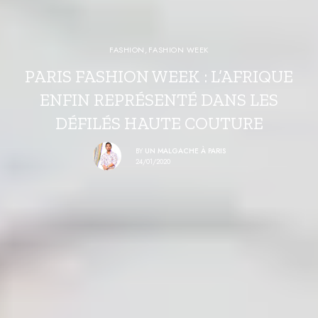
FASHION
,
FASHION WEEK
PARIS FASHION WEEK : L’AFRIQUE
ENFIN REPRÉSENTÉ DANS LES
DÉFILÉS HAUTE COUTURE
BY
UN MALGACHE À PARIS
24/01/2020