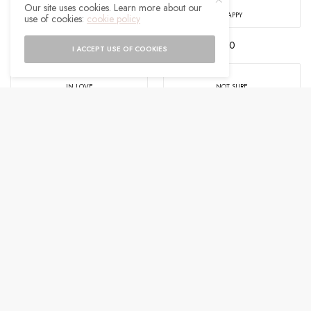
Our site uses cookies. Learn more about our
EXCITED
HAPPY
use of cookies:
cookie policy
0
0
I ACCEPT USE OF COOKIES
IN LOVE
NOT SURE
0
0
SILLY
0
SHARE
0
TWEET