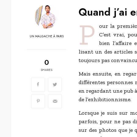
Quand j’ai 
p
our la première
C’est vrai, po
UN MALGACHE À PARIS
bien l’affaire
lisant un des articles 
0
toujours pas convaincu
SHARES
Mais ensuite, en rega
différentes personnes 
en regardant une pub à l
de l’exhibitionnisme.
Lorsque je suis sur 
parfois, pour ne pas d
sur des photos que je q