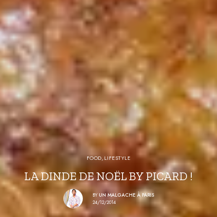
FOOD
,
LIFESTYLE
LA DINDE DE NOËL BY PICARD !
BY
UN MALGACHE À PARIS
24/12/2014