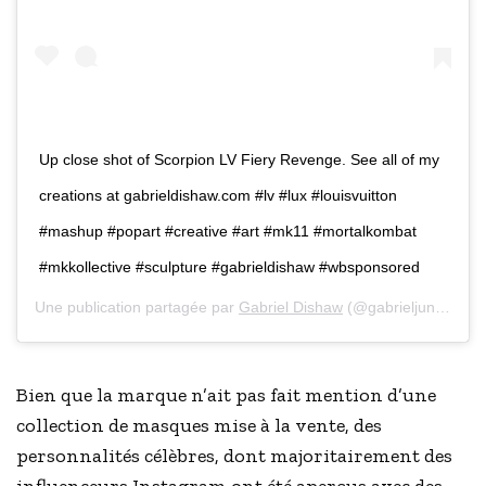
Up close shot of Scorpion LV Fiery Revenge. See all of my
creations at gabrieldishaw.com #lv #lux #louisvuitton
#mashup #popart #creative #art #mk11 #mortalkombat
#mkkollective #sculpture #gabrieldishaw #wbsponsored
Une publication partagée par
Gabriel Dishaw
(@gabrieljunkart) le
Bien que la marque n’ait pas fait mention d’une
collection de masques mise à la vente, des
personnalités célèbres, dont majoritairement des