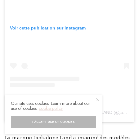
Voir cette publication sur Instagram
Our site uses cookies. Learn more about our
use of cookies:
cookie policy
Une publication partagée par JACKALOPE
LAND (@jackalopeland)
I ACCEPT USE OF COOKIES
La marque
Jackalope Land
a imaginé des modèles