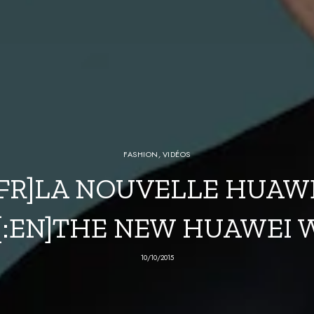
FASHION
,
VIDÉOS
:FR]LA NOUVELLE HUAW
:EN]THE NEW HUAWEI W
10/10/2015