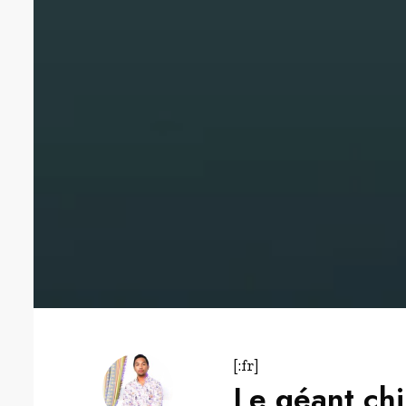
[:fr]
Le géant chi