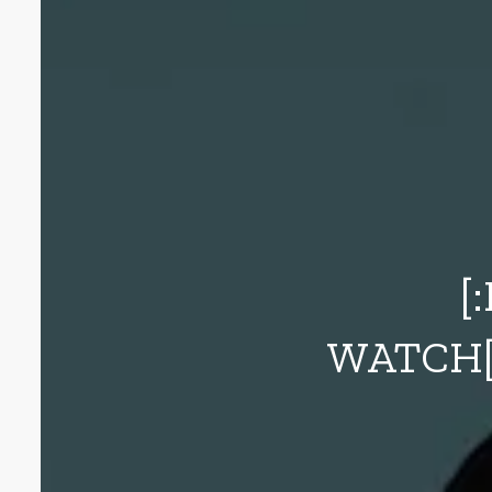
[
WATCH[