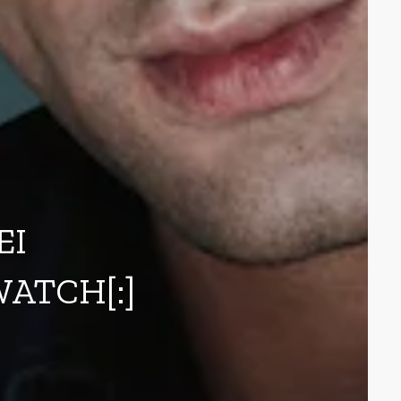
EI
ATCH[:]