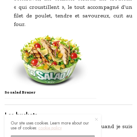
« qui croustillent », le tout accompagné d’un
filet de poulet, tendre et savoureux, cuit au
four.
So salad Brazer
Les buckets
Our site uses cookies. Learn more about our
Par excellence ce que je prends. Quand je suis
use of cookies:
cookie policy
accompagné bi