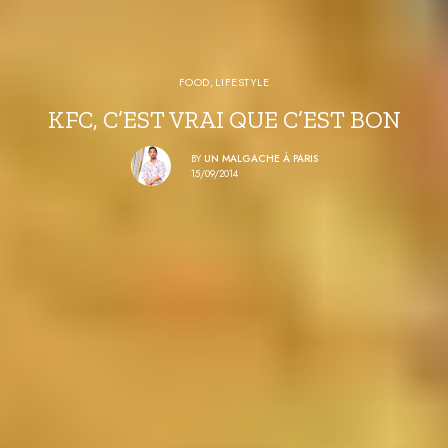
FOOD
,
LIFESTYLE
KFC, C’EST VRAI QUE C’EST BON
BY
UN MALGACHE À PARIS
15/09/2014