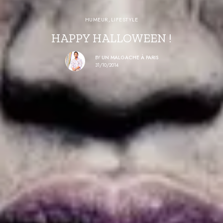
HUMEUR
,
LIFESTYLE
HAPPY HALLOWEEN !
BY
UN MALGACHE À PARIS
31/10/2014