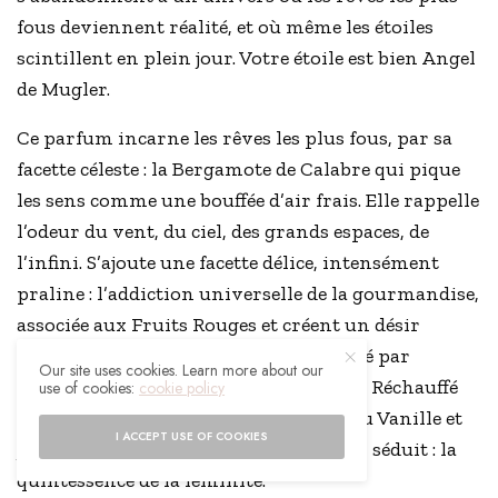
fous deviennent réalité, et où même les étoiles
scintillent en plein jour. Votre étoile est bien Angel
de Mugler.
Ce parfum incarne les rêves les plus fous, par sa
facette céleste : la Bergamote de Calabre qui pique
les sens comme une bouffée d’air frais. Elle rappelle
l’odeur du vent, du ciel, des grands espaces, de
l’infini. S’ajoute une facette délice, intensément
praline : l’addiction universelle de la gourmandise,
associée aux Fruits Rouges et créent un désir
irrésistible. Et enfin une facette volupté par
Our site uses cookies. Learn more about our
l’élégance et la sensualité du patchouli. Réchauffé
use of cookies:
cookie policy
par les inflexions orientales de l’Absolu Vanille et
I ACCEPT USE OF COOKIES
joué en overdose, le Patchouli envoûte, séduit : la
quintessence de la féminité.