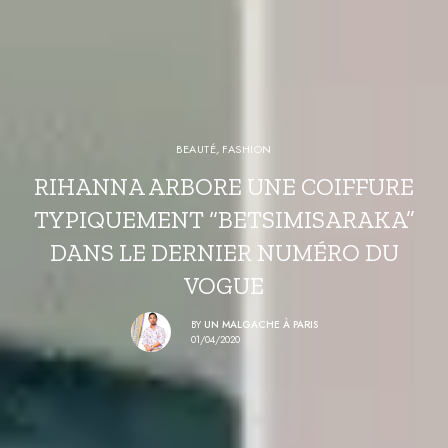
BEAUTÉ
,
FASHION
RIHANNA ARBORE UNE COIFFURE
TYPIQUEMENT “BETSIMISARAKA”
DANS LE DERNIER NUMÉRO DU
VOGUE
BY
UN MALGACHE À PARIS
01/04/2020