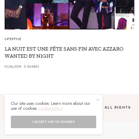
LIFESTYLE
LA NUIT EST UNE FÊTE SANS FIN AVEC AZZARO
WANTED BY NIGHT
01/06/2018
0 SHARES
Our site uses cookies. Learn more about our
use of cookies:
cookie policy
COPYRIGHT 2024 UN MALGACHE À PARIS. ALL RIGHTS
RESERVED.
I ACCEPT USE OF COOKIES