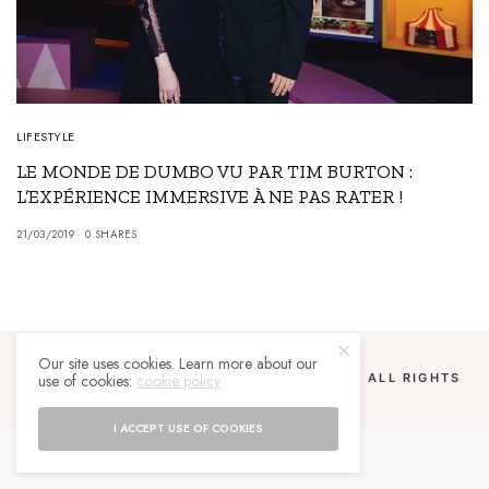
LIFESTYLE
LE MONDE DE DUMBO VU PAR TIM BURTON :
L’EXPÉRIENCE IMMERSIVE À NE PAS RATER !
21/03/2019
0 SHARES
Our site uses cookies. Learn more about our
use of cookies:
cookie policy
COPYRIGHT 2024 UN MALGACHE À PARIS. ALL RIGHTS
RESERVED.
I ACCEPT USE OF COOKIES