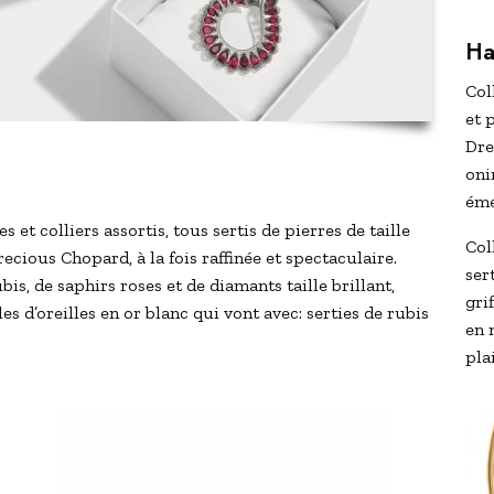
Ha
Col
et 
Dre
oni
éme
s et colliers assortis, tous sertis de pierres de taille
Col
recious Chopard, à la fois raffinée et spectaculaire.
ser
s, de saphirs roses et de diamants taille brillant,
gri
es d’oreilles en or blanc qui vont avec: serties de rubis
en 
plai