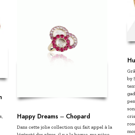
Hu
Grâ
by 
tem
gad
m
pen
son
Happy Dreams
–
Chopard
cri
s,
ros
Dans cette jolie collection qui fait appel à la
mon
légèreté des rêves, il y a la bague, ma pièce