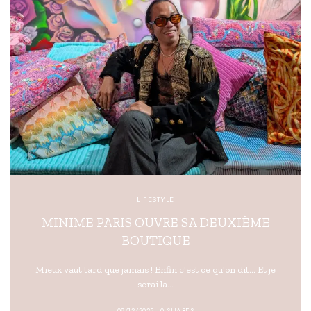
LIFESTYLE
MINIME PARIS OUVRE SA DEUXIÈME
BOUTIQUE
Mieux vaut tard que jamais ! Enfin c'est ce qu'on dit... Et je
serai la…
09/12/2025
0 SHARES