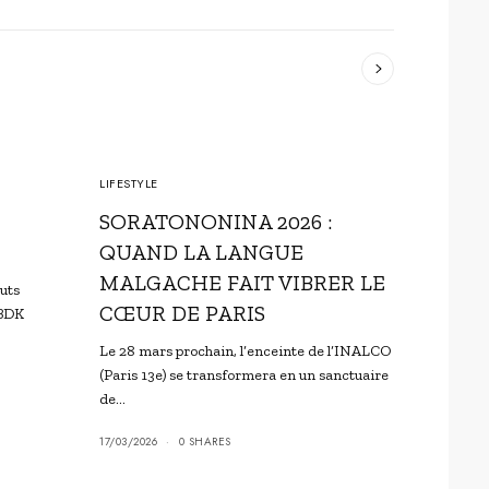
LIFESTYLE
CONVERS
SORATONONINA 2026 :
ADRIE
QUAND LA LANGUE
CARV
MALGACHE FAIT VIBRER LE
buts
C’est san
CŒUR DE PARIS
 BDK
premiers 
près…
Le 28 mars prochain, l’enceinte de l’INALCO
(Paris 13e) se transformera en un sanctuaire
11/03/2026
de…
17/03/2026
0 SHARES