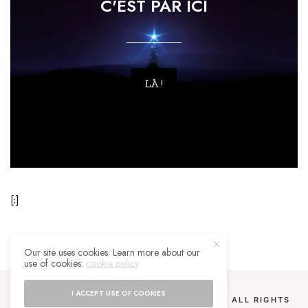
C'EST PAR ICI
LÀ !
[:]
Our site uses cookies. Learn more about our
use of cookies:
cookie policy
I ACCEPT USE OF COOKIES
COPYRIGHT 2024 UN MALGACHE À PARIS. ALL RIGHTS