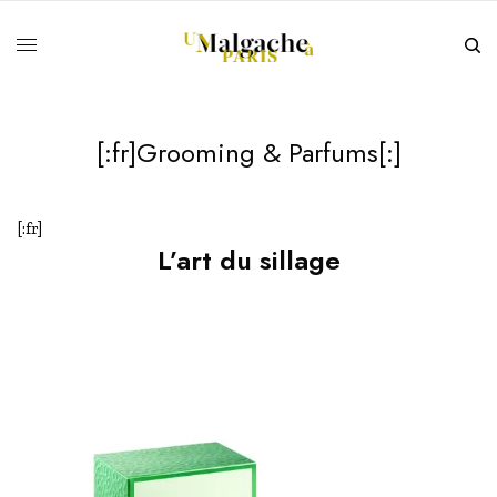
[:fr]Grooming & Parfums[:]
[:fr]
L’art du sillage